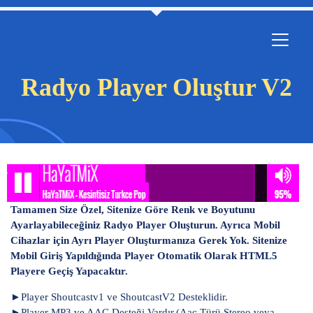
Radyo Player Oluştur V2
Tamamen Size Özel, Sitenize Göre Renk ve Boyutunu
Ayarlayabileceğiniz Radyo Player Oluşturun. Ayrıca Mobil
Cihazlar için Ayrı Player Oluşturmanıza Gerek Yok. Sitenize
Mobil Giriş Yapıldığında Player Otomatik Olarak HTML5
Playere Geçiş Yapacaktır.
►Player Shoutcastv1 ve ShoutcastV2 Desteklidir.
►Player MP3 ve AAC Desteği Vardır.(Aac Türü Stereo veya