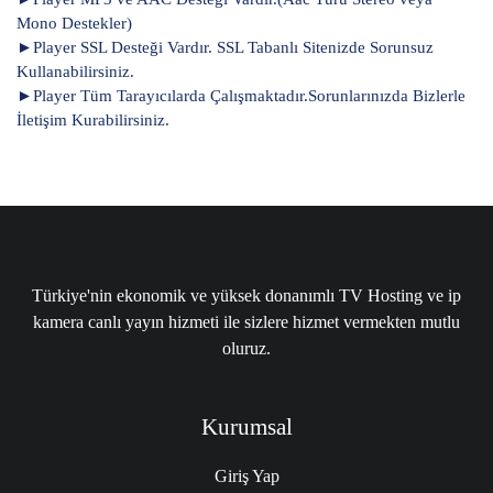
Mono Destekler)
►Player SSL Desteği Vardır. SSL Tabanlı Sitenizde Sorunsuz
Kullanabilirsiniz.
►Player Tüm Tarayıcılarda Çalışmaktadır.Sorunlarınızda Bizlerle
İletişim Kurabilirsiniz.
Türkiye'nin ekonomik ve yüksek donanımlı TV Hosting ve ip
kamera canlı yayın hizmeti ile sizlere hizmet vermekten mutlu
oluruz.
Kurumsal
Giriş Yap